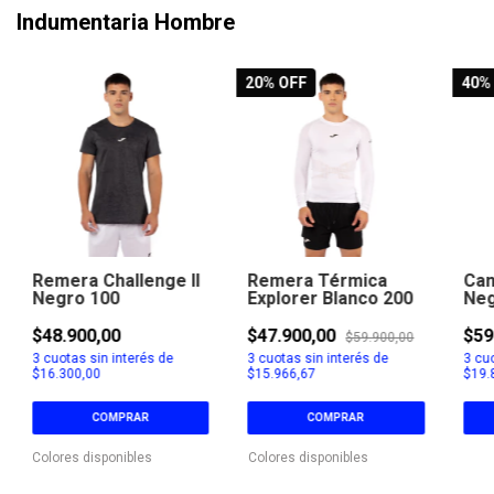
Indumentaria Hombre
20
% OFF
40
%
Remera Challenge II
Remera Térmica
Cam
Negro 100
Explorer Blanco 200
Neg
$48.900,00
$47.900,00
$59
$59.900,00
3
cuotas sin interés de
3
cuotas sin interés de
3
cuo
$16.300,00
$15.966,67
$19.
COMPRAR
COMPRAR
Colores disponibles
Colores disponibles