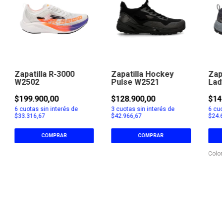
Zapatilla R-3000
Zapatilla Hockey
Zap
W2502
Pulse W2521
Lad
$199.900,00
$128.900,00
$14
6
cuotas sin interés de
3
cuotas sin interés de
6
cuo
$33.316,67
$42.966,67
$24.
COMPRAR
COMPRAR
Colo