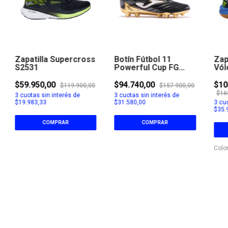
Zapatilla Supercross
Botín Fútbol 11
Zap
S2531
Powerful Cup FG
Vól
S2401
S25
$59.950,00
$94.740,00
$10
$119.900,00
$157.900,00
$16
3
cuotas sin interés de
3
cuotas sin interés de
$19.983,33
$31.580,00
3
cuo
$35.
COMPRAR
COMPRAR
Colo