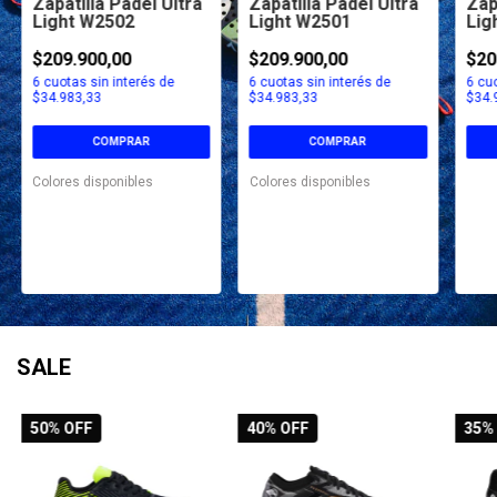
Zapatilla Pádel Ultra
Zapatilla Pádel Ultra
Zap
Light W2502
Light W2501
Lig
$209.900,00
$209.900,00
$20
6
cuotas sin interés de
6
cuotas sin interés de
6
cuo
$34.983,33
$34.983,33
$34.
COMPRAR
COMPRAR
Colores disponibles
Colores disponibles
SALE
50
% OFF
40
% OFF
35
%