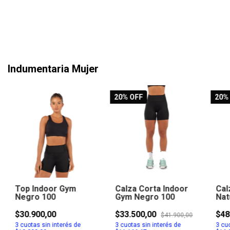
Indumentaria Mujer
20
% OFF
20
%
Top Indoor Gym
Calza Corta Indoor
Cal
Negro 100
Gym Negro 100
Nat
$30.900,00
$33.500,00
$48
$41.900,00
3
cuotas sin interés de
3
cuotas sin interés de
3
cuo