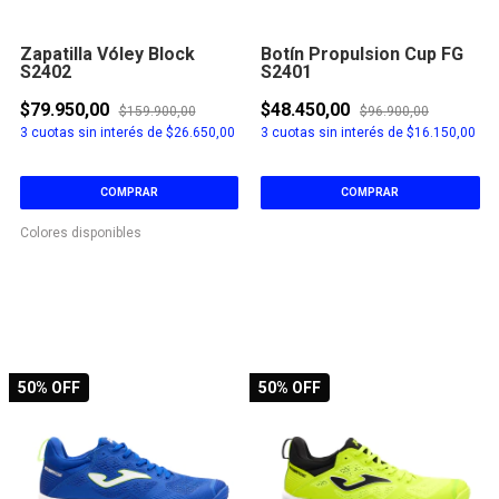
Zapatilla Vóley Block
Botín Propulsion Cup FG
S2402
S2401
$79.950,00
$48.450,00
$159.900,00
$96.900,00
3
cuotas sin interés de
$26.650,00
3
cuotas sin interés de
$16.150,00
COMPRAR
COMPRAR
Colores disponibles
50
% OFF
50
% OFF