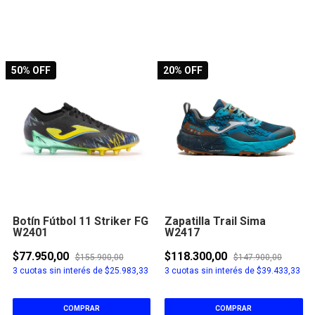
50
% OFF
20
% OFF
Botín Fútbol 11 Striker FG
Zapatilla Trail Sima
W2401
W2417
$77.950,00
$118.300,00
$155.900,00
$147.900,00
3
cuotas sin interés de
$25.983,33
3
cuotas sin interés de
$39.433,33
COMPRAR
COMPRAR