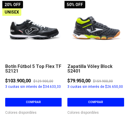
20
% OFF
50
% OFF
UNISEX
Botín Fútbol 5 Top Flex TF
Zapatilla Vóley Block
S2121
S2401
$103.900,00
$79.950,00
$129.900,00
$159.900,00
3
cuotas sin interés de
$34.633,33
3
cuotas sin interés de
$26.650,00
COMPRAR
COMPRAR
Colores disponibles
Colores disponibles