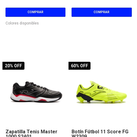
COMPRAR
COMPRAR
Colores disponibles
20
% OFF
60
% OFF
Zapatilla Tenis Master
Botín Fútbol 11 Score FG
1000 S2401
W2309