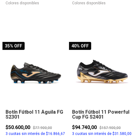
Colores disponibles
Colores disponibles
35
% OFF
40
% OFF
Botín Fútbol 11 Águila FG
Botín Fútbol 11 Powerful
S2301
Cup FG S2401
$50.600,00
$94.740,00
$77.900,00
$157.900,00
3
cuotas sin interés de
$16.866,67
3
cuotas sin interés de
$31.580,00