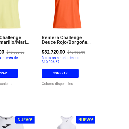
Challenge
Remera Challenge
marillo/Marino
Deuce Rojo/Borgoña
628
,00
$32.720,00
$40.900,00
$40.900,00
 interés de
3
cuotas sin interés de
$10.906,67
PRAR
COMPRAR
ponibles
Colores disponibles
NUEVO!
NUEVO!