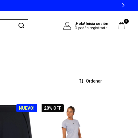
0
¡Hola!
Iniciá sesión
O podés registrarte
Ordenar
NUEVO!
20
% OFF