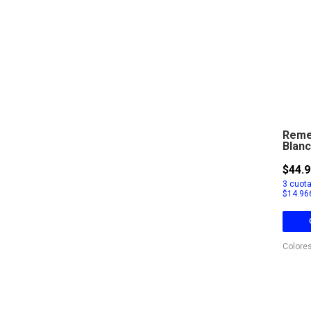
Remer
Blanc
$44.9
3
cuota
$14.96
Colores