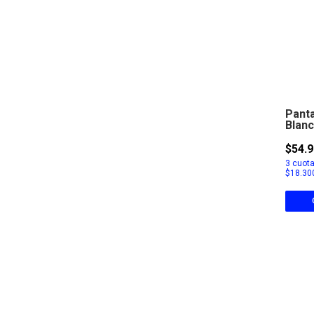
Pant
Blanc
$54.9
3
cuota
$18.30