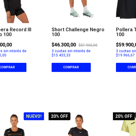
ra Record III
Short Challenge Negro
Pollera
o 100
100
100
00,00
$46.300,00
$59.900,
$57.900,00
s sin interés de
3
cuotas sin interés de
3
cuotas sin
0,00
$15.433,33
$19.966,67
COMPRAR
COMPRAR
COM
NUEVO!
20
% OFF
20
% OFF