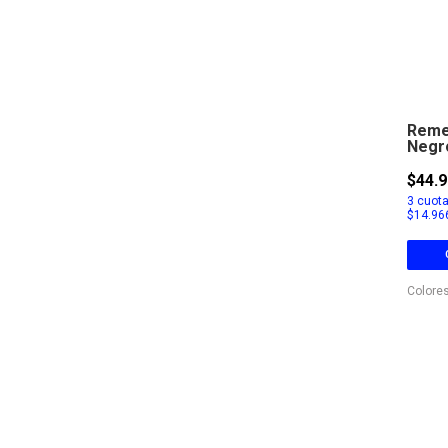
Remer
Negr
$44.9
3
cuota
$14.96
Colores