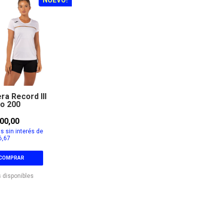
a Record III
o 200
00,00
s sin interés de
6,67
COMPRAR
 disponibles