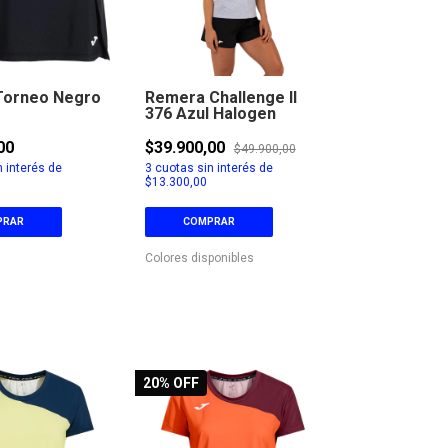
 Torneo Negro
Remera Challenge II
376 Azul Halogen
00
$39.900,00
$49.900,00
 interés de
3
cuotas sin interés de
$13.300,00
PRAR
COMPRAR
Colores disponibles
20
% OFF