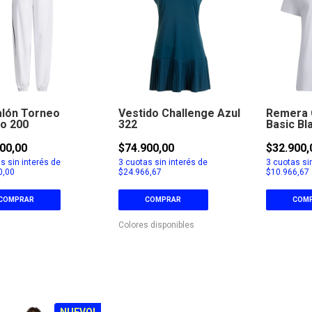
alón Torneo
Vestido Challenge Azul
Remera 
o 200
322
Basic Bl
00,00
$74.900,00
$32.900,
s sin interés de
3
cuotas sin interés de
3
cuotas sin
0,00
$24.966,67
$10.966,67
COMPRAR
COMPRAR
COM
Colores disponibles
NUEVO!