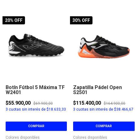
20
% OFF
30
% OFF
Botín Fútbol 5 Máxima TF
Zapatilla Pádel Open
W2401
S2501
$55.900,00
$115.400,00
$69.900,00
$164.900,00
3
cuotas sin interés de
$18.633,33
3
cuotas sin interés de
$38.466,67
COMPRAR
COMPRAR
Colores disponibles
Colores disponibles