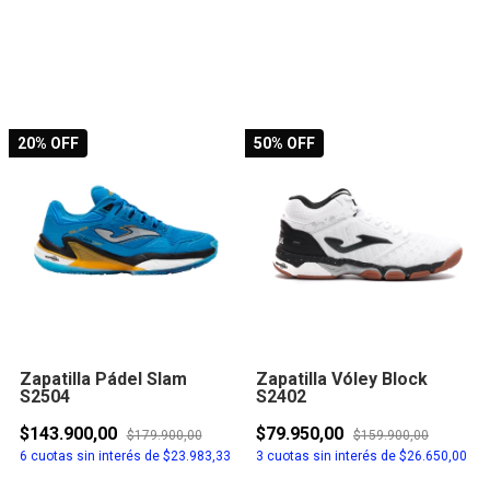
20
% OFF
50
% OFF
Zapatilla Pádel Slam
Zapatilla Vóley Block
S2504
S2402
$143.900,00
$79.950,00
$179.900,00
$159.900,00
6
cuotas sin interés de
$23.983,33
3
cuotas sin interés de
$26.650,00