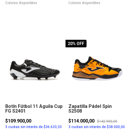
Colores disponibles
Colores disponibles
20
% OFF
Botín Fútbol 11 Águila Cup
Zapatilla Pádel Spin
FG S2401
S2508
$109.900,00
$114.000,00
$142.900,00
3
cuotas sin interés de
$36.633,33
3
cuotas sin interés de
$38.000,00