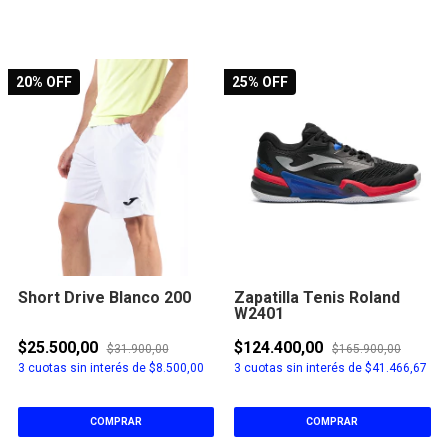
20
% OFF
25
% OFF
Short Drive Blanco 200
Zapatilla Tenis Roland
W2401
$25.500,00
$124.400,00
$31.900,00
$165.900,00
3
cuotas sin interés de
$8.500,00
3
cuotas sin interés de
$41.466,67
COMPRAR
COMPRAR